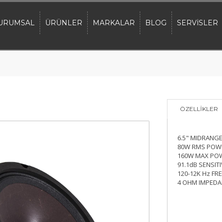
URUMSAL
ÜRÜNLER
MARKALAR
BLOG
SERVİSLER
ÖZELLİKLER
6.5" MIDRANG
80W RMS POW
160W MAX PO
91.1dB SENSITI
120-12K Hz FR
4 OHM IMPEDA