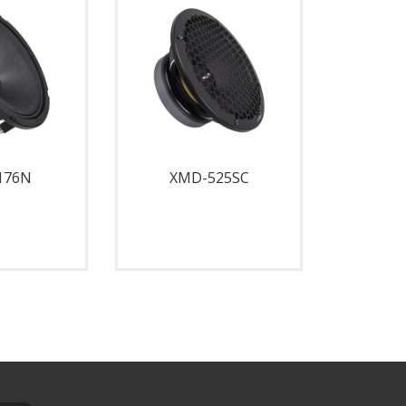
176N
XMD-525SC
XM