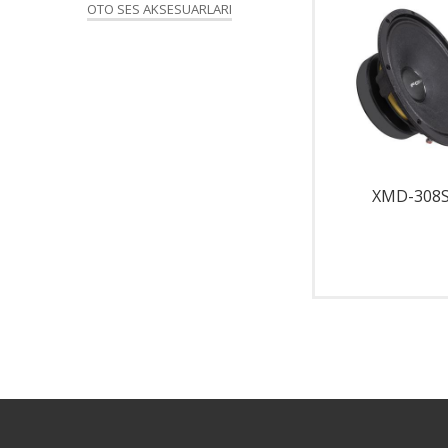
OTO SES AKSESUARLARI
XMD-10
XMD-308