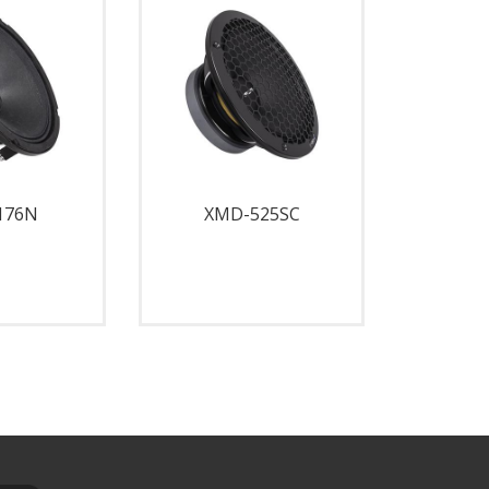
176N
XMD-525SC
XM