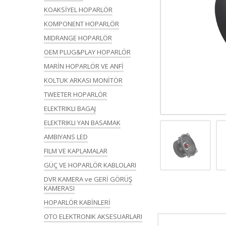
KOAKSİYEL HOPARLÖR
KOMPONENT HOPARLÖR
MIDRANGE HOPARLÖR
OEM PLUG&PLAY HOPARLÖR
MARİN HOPARLÖR VE ANFİ
KOLTUK ARKASI MONİTÖR
TWEETER HOPARLÖR
ELEKTRIKLI BAGAJ
ELEKTRIKLI YAN BASAMAK
AMBIYANS LED
FILM VE KAPLAMALAR
GÜÇ VE HOPARLÖR KABLOLARI
DVR KAMERA ve GERİ GÖRÜŞ
KAMERASI
HOPARLÖR KABİNLERİ
OTO ELEKTRONIK AKSESUARLARI