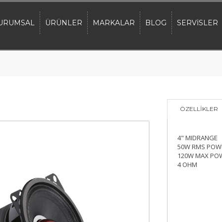
URUMSAL
ÜRÜNLER
MARKALAR
BLOG
SERVİSLER
ÖZELLİKLER
4" MIDRANGE
50W RMS POW
120W MAX PO
4 OHM