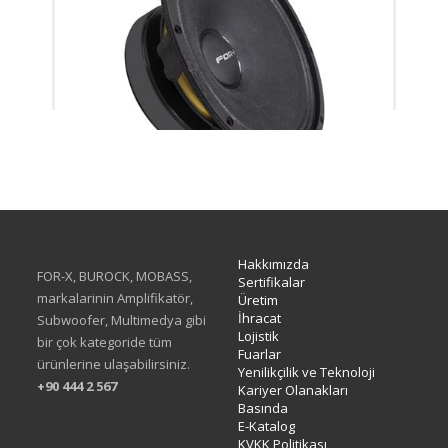
XMD-308SC
Hakkımızda
FOR-X, BUROCK, MOBASS,
Sertifikalar
markalarinin Amplifikatör,
Üretim
İhracat
Subwoofer, Multimedya gibi
Lojistik
bir çok kategoride tüm
Fuarlar
ürünlerine ulaşabilirsiniz.
Yenilikçilik ve Teknoloji
+90 444 2 567
Kariyer Olanakları
Basında
E-Katalog
KVKK Politikası