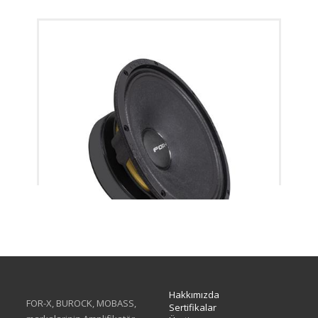
XMD-308SC
Hakkımızda
FOR-X, BUROCK, MOBASS,
Sertifikalar