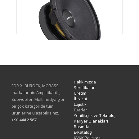
XMD-308SC
Hakkımızda
FOR-X, BUROCK, MOBASS,
Sertifikalar
markalarinin Amplifikatör,
Üretim
İhracat
Subwoofer, Multimedya gibi
Lojistik
bir çok kategoride tüm
Fuarlar
ürünlerine ulaşabilirsiniz.
Yenilikçilik ve Teknoloji
+90 444 2 567
Kariyer Olanakları
Basında
E-Katalog
KVKK Politikası