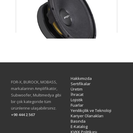
XMD-308SC
Hakkımızda
FOR-X, BUROCK, MOBASS,
Sertifikalar
markalarinin Amplifikatör,
Üretim
İhracat
Subwoofer, Multimedya gibi
Lojistik
bir çok kategoride tüm
Fuarlar
ürünlerine ulaşabilirsiniz.
Yenilikçilik ve Teknoloji
+90 444 2 567
Kariyer Olanakları
Basında
E-Katalog
KVKK Politikası