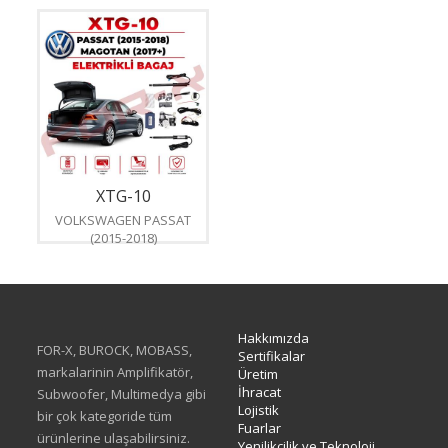
XTG-10
VOLKSWAGEN PASSAT
(2015-2018)
Hakkımızda
FOR-X, BUROCK, MOBASS,
Sertifikalar
markalarinin Amplifikatör,
Üretim
İhracat
Subwoofer, Multimedya gibi
Lojistik
bir çok kategoride tüm
Fuarlar
ürünlerine ulaşabilirsiniz.
Yenilikçilik ve Teknoloji