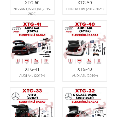
XTG-60
XTG-50
NISSAN QASHQAI (2015-
HONDA CRV (2017-2021)
2022)
XTG-41
XTG-40
AUDI A4L (2017+)
AUDI A6L (2019+)