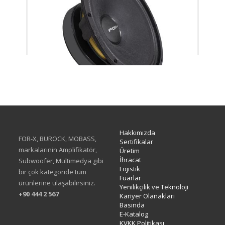
XMD-308SC
Hakkımızda
FOR-X, BUROCK, MOBASS,
Sertifikalar
markalarinin Amplifikatör,
Üretim
İhracat
Subwoofer, Multimedya gibi
Lojistik
bir çok kategoride tüm
Fuarlar
ürünlerine ulaşabilirsiniz.
Yenilikçilik ve Teknoloji
+90 444 2 567
Kariyer Olanakları
Basında
E-Katalog
KVKK Politikası