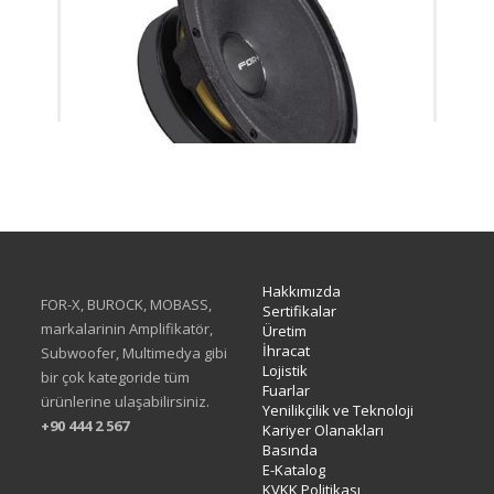
XMD-308SC
Hakkımızda
FOR-X, BUROCK, MOBASS,
Sertifikalar
markalarinin Amplifikatör,
Üretim
İhracat
Subwoofer, Multimedya gibi
Lojistik
bir çok kategoride tüm
Fuarlar
ürünlerine ulaşabilirsiniz.
Yenilikçilik ve Teknoloji
+90 444 2 567
Kariyer Olanakları
Basında
E-Katalog
KVKK Politikası