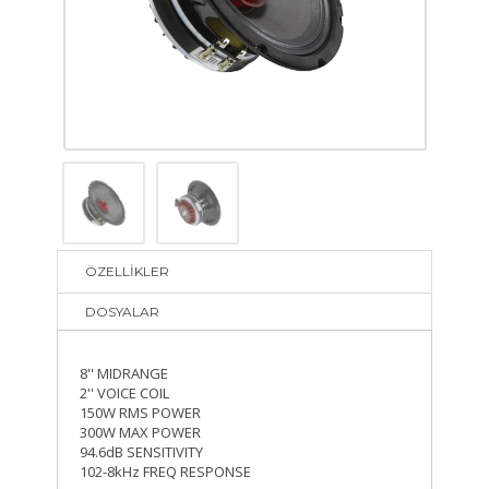
ÖZELLİKLER
DOSYALAR
8'' MIDRANGE
2'' VOICE COIL
150W RMS POWER
300W MAX POWER
94.6dB SENSITIVITY
102-8kHz FREQ RESPONSE