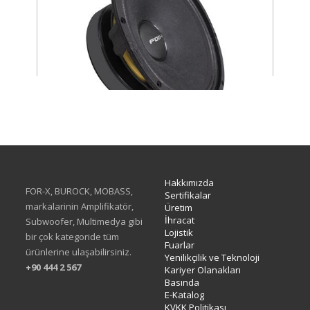
XMD-308SC
Hakkımızda
FOR-X, BUROCK, MOBASS,
Sertifikalar
markalarinin Amplifikatör,
Üretim
İhracat
Subwoofer, Multimedya gibi
Lojistik
bir çok kategoride tüm
Fuarlar
ürünlerine ulaşabilirsiniz.
Yenilikçilik ve Teknoloji
+90 444 2 567
Kariyer Olanakları
Basında
E-Katalog
KVKK Politikası