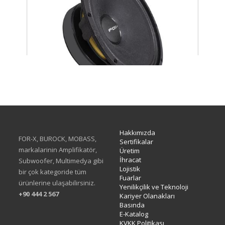
XMD-308SC
Hakkımızda
FOR-X, BUROCK, MOBASS,
Sertifikalar
markalarinin Amplifikatör,
Üretim
İhracat
Subwoofer, Multimedya gibi
Lojistik
bir çok kategoride tüm
Fuarlar
ürünlerine ulaşabilirsiniz.
Yenilikçilik ve Teknoloji
+90 444 2 567
Kariyer Olanakları
Basında
E-Katalog
KVKK Politikası