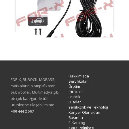
XTG-KS
Hakkımızda
FOR-X, BUROCK, MOBASS,
Sertifikalar
markalarinin Amplifikatör,
Üretim
İhracat
Subwoofer, Multimedya gibi
Lojistik
bir çok kategoride tüm
Fuarlar
ürünlerine ulaşabilirsiniz.
Yenilikçilik ve Teknoloji
+90 444 2 567
Kariyer Olanakları
Basında
E-Katalog
KVKK Politikası