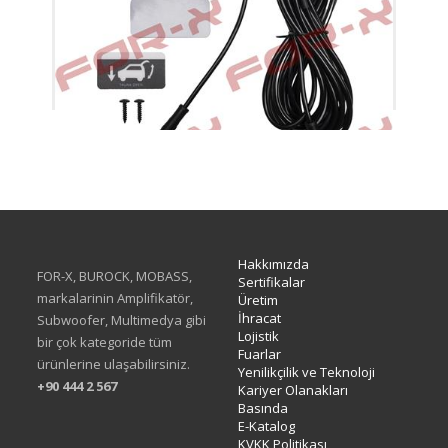
XTG-KS
Hakkımızda
FOR-X, BUROCK, MOBASS,
Sertifikalar
markalarinin Amplifikatör,
Üretim
İhracat
Subwoofer, Multimedya gibi
Lojistik
bir çok kategoride tüm
Fuarlar
ürünlerine ulaşabilirsiniz.
Yenilikçilik ve Teknoloji
+90 444 2 567
Kariyer Olanakları
Basında
E-Katalog
KVKK Politikası