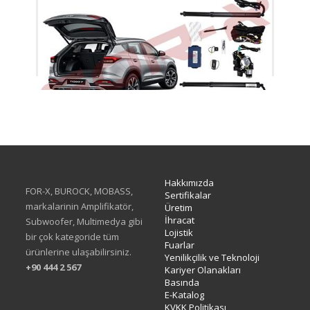
XTG-180
Hakkımızda
FOR-X, BUROCK, MOBASS,
Sertifikalar
markalarinin Amplifikatör,
Üretim
İhracat
Subwoofer, Multimedya gibi
Lojistik
bir çok kategoride tüm
Fuarlar
ürünlerine ulaşabilirsiniz.
Yenilikçilik ve Teknoloji
+90 444 2 567
Kariyer Olanakları
Basında
E-Katalog
KVKK Politikası