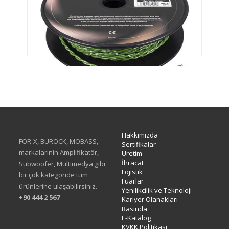
XML-075G PRO
Hakkımızda
FOR-X, BUROCK, MOBASS,
Sertifikalar
markalarinin Amplifikatör,
Üretim
İhracat
Subwoofer, Multimedya gibi
Lojistik
bir çok kategoride tüm
Fuarlar
ürünlerine ulaşabilirsiniz.
Yenilikçilik ve Teknoloji
+90 444 2 567
Kariyer Olanakları
Basında
E-Katalog
KVKK Politikası