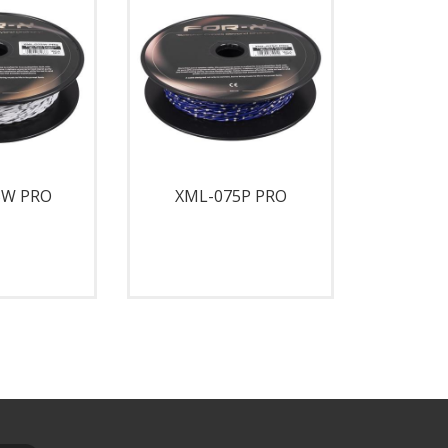
5W PRO
XML-075P PRO
XY