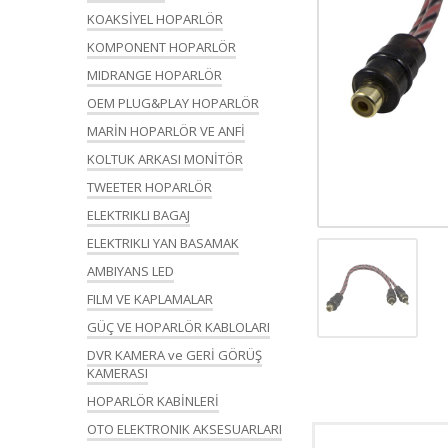
KOAKSİYEL HOPARLÖR
KOMPONENT HOPARLÖR
MIDRANGE HOPARLÖR
OEM PLUG&PLAY HOPARLÖR
MARİN HOPARLÖR VE ANFİ
KOLTUK ARKASI MONİTÖR
TWEETER HOPARLÖR
ELEKTRIKLI BAGAJ
ELEKTRIKLI YAN BASAMAK
AMBIYANS LED
FILM VE KAPLAMALAR
GÜÇ VE HOPARLÖR KABLOLARI
DVR KAMERA ve GERİ GÖRÜŞ
KAMERASI
HOPARLÖR KABİNLERİ
OTO ELEKTRONIK AKSESUARLARI