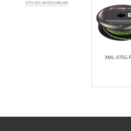
OTO SES AKSESUARLARI
X-050 PRO
XML-075G 