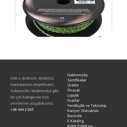
XML-075G PRO
Hakkımızda
FOR-X, BUROCK, MOBASS,
Sertifikalar
markalarinin Amplifikatör,
Üretim
İhracat
Subwoofer, Multimedya gibi
Lojistik
bir çok kategoride tüm
Fuarlar
ürünlerine ulaşabilirsiniz.
Yenilikçilik ve Teknoloji
+90 444 2 567
Kariyer Olanakları
Basında
E-Katalog
KVKK Politikası