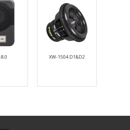
8.0
XW-1504 D1&D2
XW-1