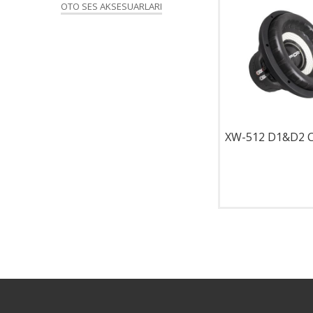
OTO SES AKSESUARLARI
BR-12SQ
XW-512 D1&D2