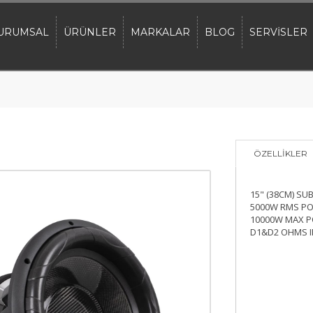
URUMSAL
ÜRÜNLER
MARKALAR
BLOG
SERVİSLER
ÖZELLİKLER
15" (38CM) S
5000W RMS P
10000W MAX 
D1&D2 OHMS 