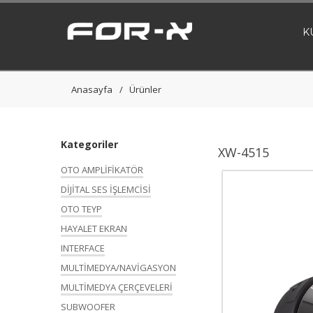
K
Anasayfa
Ürünler
Kategoriler
XW-4515
OTO AMPLİFİKATÖR
DİJİTAL SES İŞLEMCİSİ
OTO TEYP
HAYALET EKRAN
INTERFACE
MULTİMEDYA/NAVİGASYON
MULTİMEDYA ÇERÇEVELERİ
SUBWOOFER