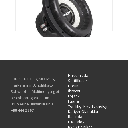
XW-512 D1&D2 CUSTOM
Hakkımızda
FOR-X, BUROCK, MOBASS,
Sertifikalar
markalarinin Amplifikatör,
Üretim
İhracat
Subwoofer, Multimedya gibi
Lojistik
bir çok kategoride tüm
Fuarlar
ürünlerine ulaşabilirsiniz.
Yenilikçilik ve Teknoloji
+90 444 2 567
Kariyer Olanakları
Basında
E-Katalog
KVKK Politikası