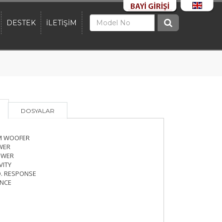
DESTEK
İLETİŞİM
DOSYALAR
IM WOOFER
WER
OWER
VITY
Q. RESPONSE
NCE