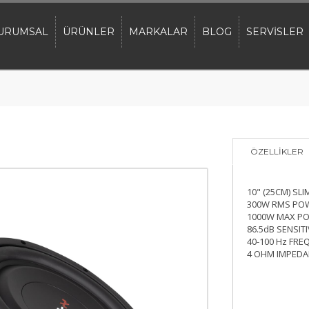
URUMSAL
ÜRÜNLER
MARKALAR
BLOG
SERVİSLER
ÖZELLİKLER
10" (25CM) SL
300W RMS PO
1000W MAX P
86.5dB SENSITI
40-100 Hz FRE
4 OHM IMPEDA