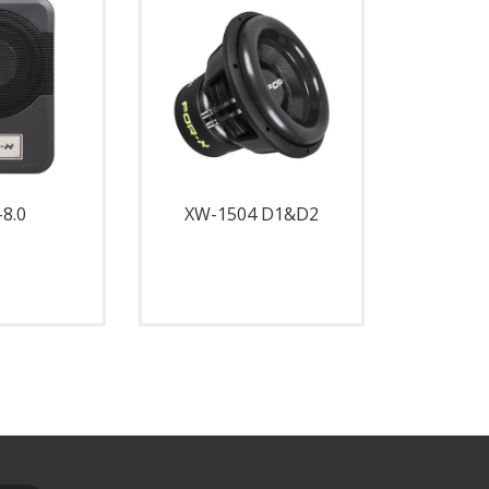
8.0
XW-1504 D1&D2
XW-1