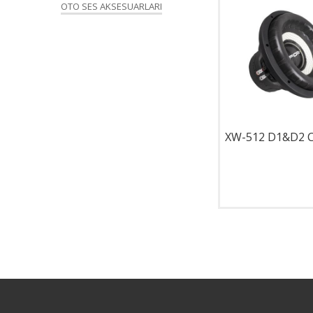
OTO SES AKSESUARLARI
BR-12SQ
XW-512 D1&D2