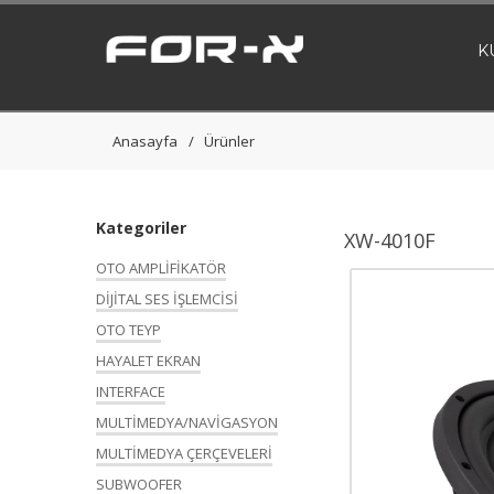
K
Anasayfa
Ürünler
Kategoriler
XW-4010F
OTO AMPLİFİKATÖR
DİJİTAL SES İŞLEMCİSİ
OTO TEYP
HAYALET EKRAN
INTERFACE
MULTİMEDYA/NAVİGASYON
MULTİMEDYA ÇERÇEVELERİ
SUBWOOFER