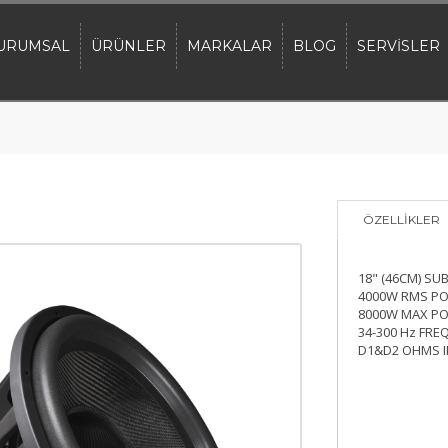
URUMSAL
ÜRÜNLER
MARKALAR
BLOG
SERVİSLER
ÖZELLİKLER
18" (46CM) S
4000W RMS P
8000W MAX P
34-300 Hz FRE
D1&D2 OHMS 