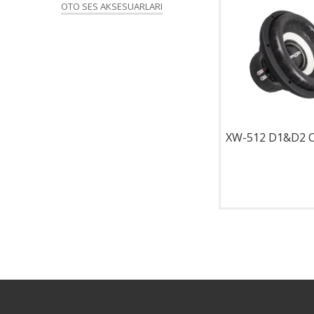
OTO SES AKSESUARLARI
BR-12SQ
XW-512 D1&D2