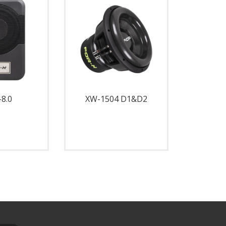
8.0
XW-1504 D1&D2
XW-1