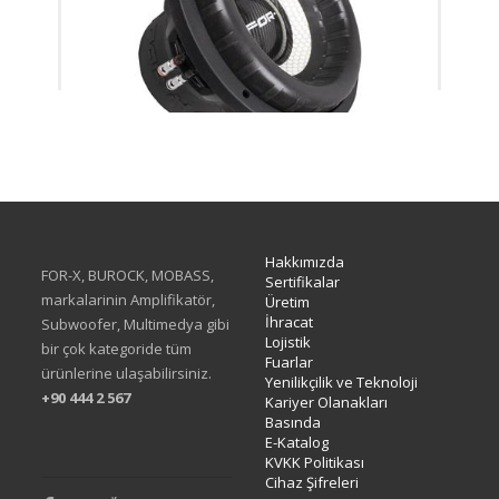
XW-512 D1&D2 CUSTOM
Hakkımızda
FOR-X, BUROCK, MOBASS,
Sertifikalar
markalarinin Amplifikatör,
Üretim
İhracat
Subwoofer, Multimedya gibi
Lojistik
bir çok kategoride tüm
Fuarlar
ürünlerine ulaşabilirsiniz.
Yenilikçilik ve Teknoloji
+90 444 2 567
Kariyer Olanakları
Basında
E-Katalog
KVKK Politikası
Cihaz Şifreleri