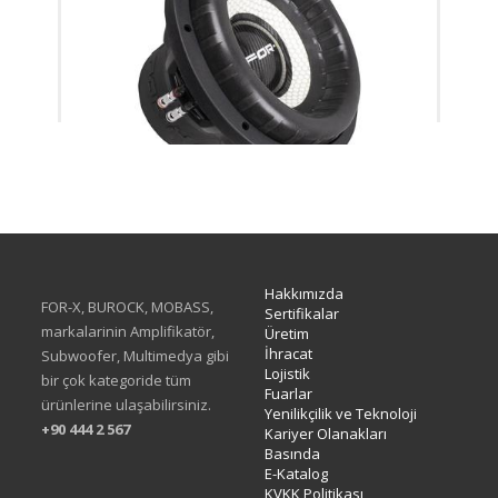
XW-512 D1&D2 CUSTOM
Hakkımızda
FOR-X, BUROCK, MOBASS,
Sertifikalar
markalarinin Amplifikatör,
Üretim
İhracat
Subwoofer, Multimedya gibi
Lojistik
bir çok kategoride tüm
Fuarlar
ürünlerine ulaşabilirsiniz.
Yenilikçilik ve Teknoloji
+90 444 2 567
Kariyer Olanakları
Basında
E-Katalog
KVKK Politikası