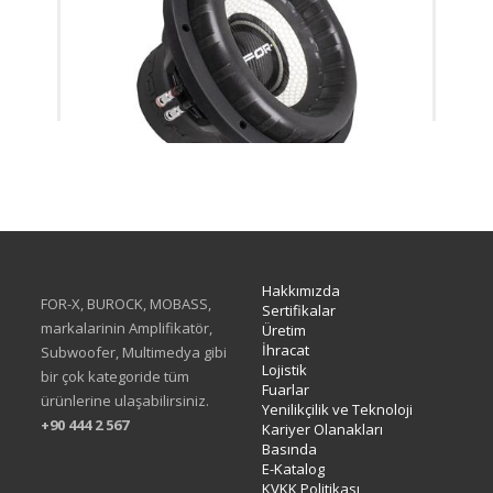
XW-512 D1&D2 CUSTOM
Hakkımızda
FOR-X, BUROCK, MOBASS,
Sertifikalar
markalarinin Amplifikatör,
Üretim
İhracat
Subwoofer, Multimedya gibi
Lojistik
bir çok kategoride tüm
Fuarlar
ürünlerine ulaşabilirsiniz.
Yenilikçilik ve Teknoloji
+90 444 2 567
Kariyer Olanakları
Basında
E-Katalog
KVKK Politikası