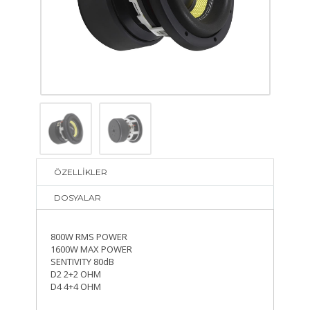
ÖZELLİKLER
DOSYALAR
800W RMS POWER
1600W MAX POWER
SENTIVITY 80dB
D2 2+2 OHM
D4 4+4 OHM