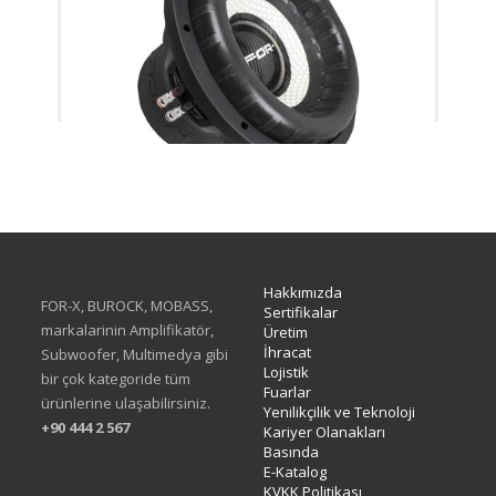
XW-512 D1&D2 CUSTOM
Hakkımızda
FOR-X, BUROCK, MOBASS,
Sertifikalar
markalarinin Amplifikatör,
Üretim
İhracat
Subwoofer, Multimedya gibi
Lojistik
bir çok kategoride tüm
Fuarlar
ürünlerine ulaşabilirsiniz.
Yenilikçilik ve Teknoloji
+90 444 2 567
Kariyer Olanakları
Basında
E-Katalog
KVKK Politikası