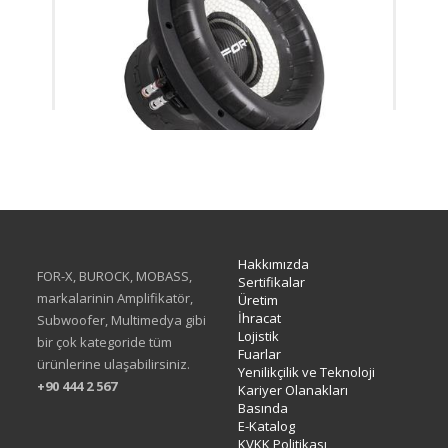
XW-512 D1&D2 CUSTOM
Hakkımızda
FOR-X, BUROCK, MOBASS,
Sertifikalar
markalarinin Amplifikatör,
Üretim
İhracat
Subwoofer, Multimedya gibi
Lojistik
bir çok kategoride tüm
Fuarlar
ürünlerine ulaşabilirsiniz.
Yenilikçilik ve Teknoloji
+90 444 2 567
Kariyer Olanakları
Basında
E-Katalog
KVKK Politikası