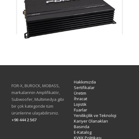
XAE-6004
Hakkımızda
FOR-X, BUROCK, MOBASS,
Sertifikalar
markalarinin Amplifikatör,
Üretim
İhracat
Subwoofer, Multimedya gibi
Lojistik
bir çok kategoride tüm
Fuarlar
ürünlerine ulaşabilirsiniz.
Yenilikçilik ve Teknoloji
+90 444 2 567
Kariyer Olanakları
Basında
E-Katalog
KVKK Politikası