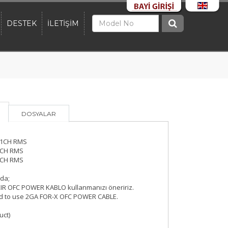
DESTEK
İLETİŞİM
DOSYALAR
1CH RMS
1CH RMS
1CH RMS
da;
IR OFC POWER KABLO kullanmanızı öneririz.
 to use 2GA FOR-X OFC POWER CABLE.
uct)