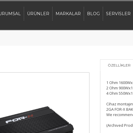
URUMSAL
ÜRÜNLER
MARKALAR
BLOG
SERVİSLER
ÖZELLİKLER
1 Ohm 1600Wx
2 Ohm 900Wx
4 Ohm 550Wx
Cihaz montajın
2GA FOR-X BAK
We recommend
(Archived Prod