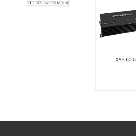
OTO SES AKSESUARLARI
X-3.6 KW
XAE-600