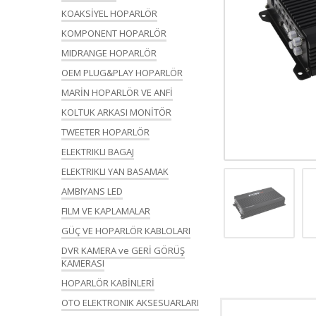
KOAKSİYEL HOPARLÖR
KOMPONENT HOPARLÖR
MIDRANGE HOPARLÖR
OEM PLUG&PLAY HOPARLÖR
MARİN HOPARLÖR VE ANFİ
KOLTUK ARKASI MONİTÖR
TWEETER HOPARLÖR
ELEKTRIKLI BAGAJ
ELEKTRIKLI YAN BASAMAK
AMBIYANS LED
FILM VE KAPLAMALAR
GÜÇ VE HOPARLÖR KABLOLARI
DVR KAMERA ve GERİ GÖRÜŞ
KAMERASI
HOPARLÖR KABİNLERİ
OTO ELEKTRONIK AKSESUARLARI