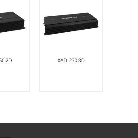
50.2D
XAD-230.8D
XAD