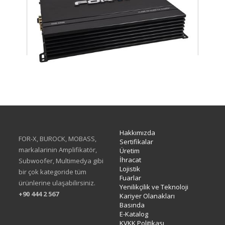
XAE-6004
Hakkımızda
FOR-X, BUROCK, MOBASS,
Sertifikalar
markalarinin Amplifikatör,
Üretim
İhracat
Subwoofer, Multimedya gibi
Lojistik
bir çok kategoride tüm
Fuarlar
ürünlerine ulaşabilirsiniz.
Yenilikçilik ve Teknoloji
+90 444 2 567
Kariyer Olanakları
Basında
E-Katalog
KVKK Politikası