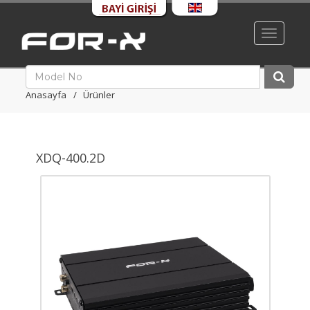
Toggle
navigati
Anasayfa
Ürünler
XDQ-400.2D