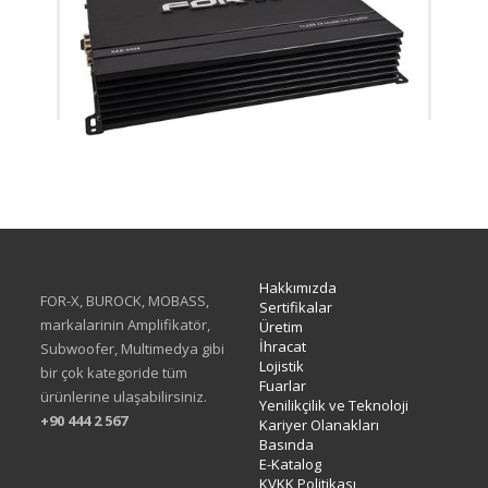
XAE-6004
Hakkımızda
FOR-X, BUROCK, MOBASS,
Sertifikalar
markalarinin Amplifikatör,
Üretim
İhracat
Subwoofer, Multimedya gibi
Lojistik
bir çok kategoride tüm
Fuarlar
ürünlerine ulaşabilirsiniz.
Yenilikçilik ve Teknoloji
+90 444 2 567
Kariyer Olanakları
Basında
E-Katalog
KVKK Politikası