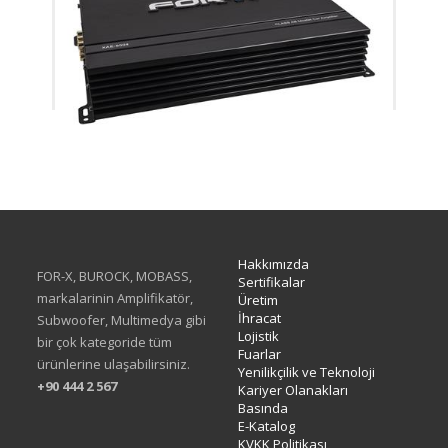
XAE-6004
Hakkımızda
FOR-X, BUROCK, MOBASS,
Sertifikalar
markalarinin Amplifikatör,
Üretim
İhracat
Subwoofer, Multimedya gibi
Lojistik
bir çok kategoride tüm
Fuarlar
ürünlerine ulaşabilirsiniz.
Yenilikçilik ve Teknoloji
+90 444 2 567
Kariyer Olanakları
Basında
E-Katalog
KVKK Politikası