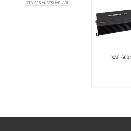
OTO SES AKSESUARLARI
X-3.6 KW
XAE-600