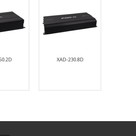
50.2D
XAD-230.8D
XAD