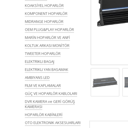
KOAKSİYEL HOPARLÖR
KOMPONENT HOPARLÖR
MIDRANGE HOPARLÖR
OEM PLUG&PLAY HOPARLÖR
MARİN HOPARLÖR VE ANFİ
KOLTUK ARKASI MONİTÖR
TWEETER HOPARLÖR
ELEKTRIKLI BAGAJ
ELEKTRIKLI YAN BASAMAK
AMBIYANS LED
FILM VE KAPLAMALAR
GÜÇ VE HOPARLÖR KABLOLARI
DVR KAMERA ve GERİ GÖRÜŞ
KAMERASI
HOPARLÖR KABİNLERİ
OTO ELEKTRONIK AKSESUARLARI