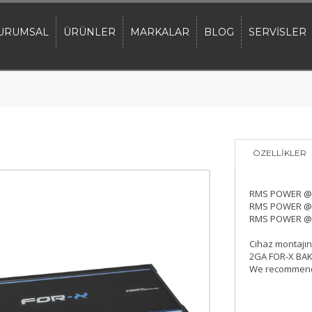
URUMSAL
ÜRÜNLER
MARKALAR
BLOG
SERVİSLER
ÖZELLİKLER
RMS POWER @
RMS POWER @
RMS POWER @
Cihaz montajın
2GA FOR-X BAK
We recommend