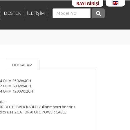
DESTEK
İLETİŞİM
DOSYALAR
4 OHM 350Wx4CH
2 OHM 600Wx4CH
4 OHM 1200Wx2CH
da;
IR OFC POWER KABLO kullanmanızı öneririz.
 to use 2GA FOR-X OFC POWER CABLE.