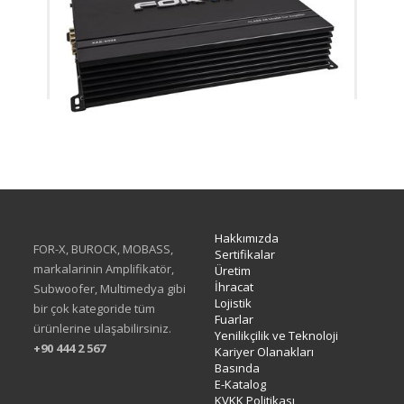
XAE-6004
Hakkımızda
FOR-X, BUROCK, MOBASS,
Sertifikalar
markalarinin Amplifikatör,
Üretim
İhracat
Subwoofer, Multimedya gibi
Lojistik
bir çok kategoride tüm
Fuarlar
ürünlerine ulaşabilirsiniz.
Yenilikçilik ve Teknoloji
+90 444 2 567
Kariyer Olanakları
Basında
E-Katalog
KVKK Politikası