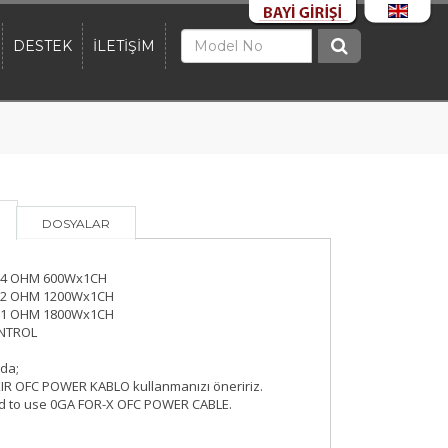
DESTEK
İLETİŞİM
DOSYALAR
4 OHM 600Wx1CH
2 OHM 1200Wx1CH
1 OHM 1800Wx1CH
NTROL
da;
IR OFC POWER KABLO kullanmanızı öneririz.
 to use 0GA FOR-X OFC POWER CABLE.