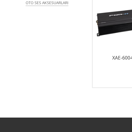
OTO SES AKSESUARLARI
X-3.6 KW
XAE-600