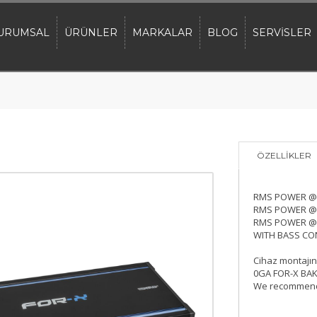
URUMSAL
ÜRÜNLER
MARKALAR
BLOG
SERVİSLER
ÖZELLİKLER
RMS POWER @
RMS POWER @
RMS POWER @
WITH BASS CO
Cihaz montajın
0GA FOR-X BAK
We recommend