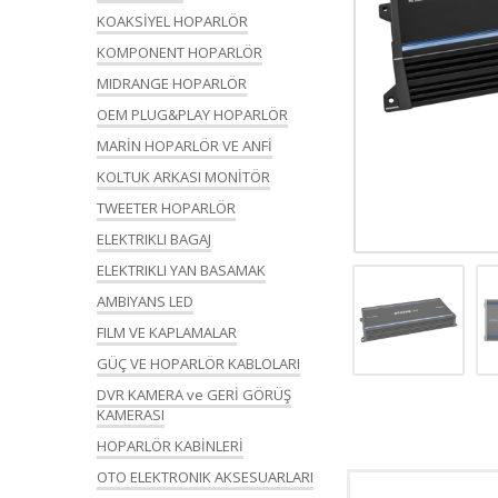
KOAKSİYEL HOPARLÖR
KOMPONENT HOPARLÖR
MIDRANGE HOPARLÖR
OEM PLUG&PLAY HOPARLÖR
MARİN HOPARLÖR VE ANFİ
KOLTUK ARKASI MONİTÖR
TWEETER HOPARLÖR
ELEKTRIKLI BAGAJ
ELEKTRIKLI YAN BASAMAK
AMBIYANS LED
FILM VE KAPLAMALAR
GÜÇ VE HOPARLÖR KABLOLARI
DVR KAMERA ve GERİ GÖRÜŞ
KAMERASI
HOPARLÖR KABİNLERİ
OTO ELEKTRONIK AKSESUARLARI