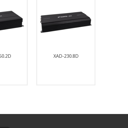
50.2D
XAD-230.8D
XAD