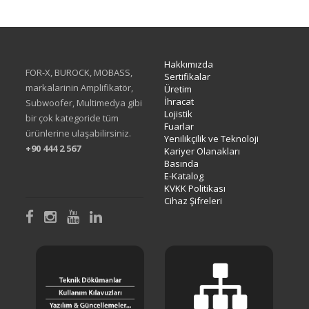
XAE-6004
Hakkımızda
FOR-X, BUROCK, MOBASS,
Sertifikalar
markalarinin Amplifikatör,
Üretim
İhracat
Subwoofer, Multimedya gibi
Lojistik
bir çok kategoride tüm
Fuarlar
ürünlerine ulaşabilirsiniz.
Yenilikçilik ve Teknoloji
+90 444 2 567
Kariyer Olanakları
Basında
E-Katalog
KVKK Politikası
Cihaz Şifreleri