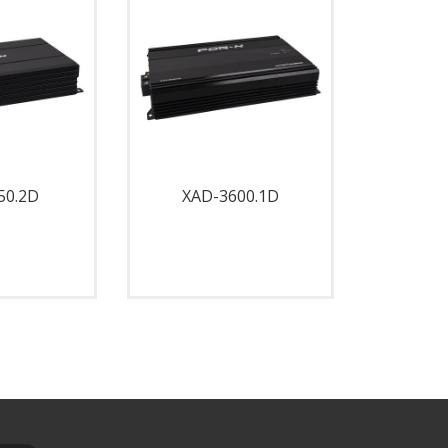
50.2D
XAD-3600.1D
XAD