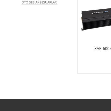
OTO SES AKSESUARLARI
X-3.6 KW
XAE-600