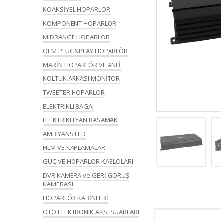
KOAKSİYEL HOPARLÖR
KOMPONENT HOPARLÖR
MIDRANGE HOPARLÖR
OEM PLUG&PLAY HOPARLÖR
MARİN HOPARLÖR VE ANFİ
KOLTUK ARKASI MONİTÖR
TWEETER HOPARLÖR
ELEKTRIKLI BAGAJ
ELEKTRIKLI YAN BASAMAK
AMBIYANS LED
FILM VE KAPLAMALAR
GÜÇ VE HOPARLÖR KABLOLARI
DVR KAMERA ve GERİ GÖRÜŞ
KAMERASI
HOPARLÖR KABİNLERİ
OTO ELEKTRONIK AKSESUARLARI