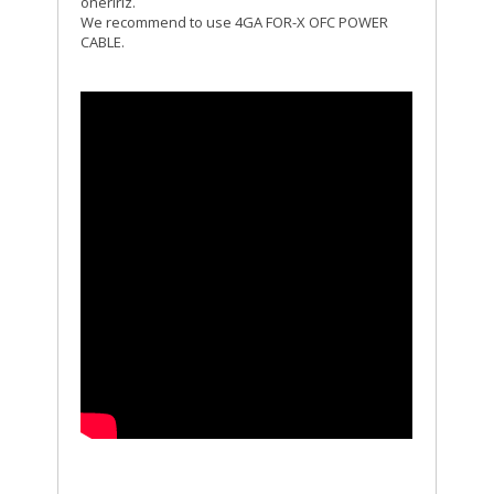
öneririz.
We recommend to use 4GA FOR-X OFC POWER
CABLE.