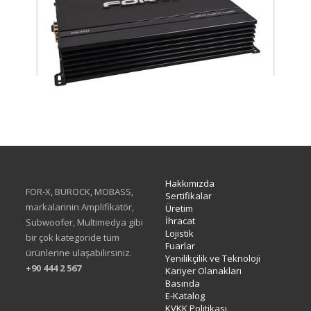
XAE-6004
Hakkımızda
FOR-X, BUROCK, MOBASS,
Sertifikalar
markalarinin Amplifikatör,
Üretim
İhracat
Subwoofer, Multimedya gibi
Lojistik
bir çok kategoride tüm
Fuarlar
ürünlerine ulaşabilirsiniz.
Yenilikçilik ve Teknoloji
+90 444 2 567
Kariyer Olanakları
Basında
E-Katalog
KVKK Politikası