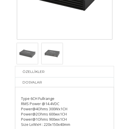
ÖZELLİKLER
DOSYALAR
Type 6CH Fullrange
RMS Power @14.4VDC
Power@4Ohms 300Wx1CH
Power@2Ohms 600wx1CH
Power@1Ohms 900wx1CH
Size LxWxH : 220x150x40mm