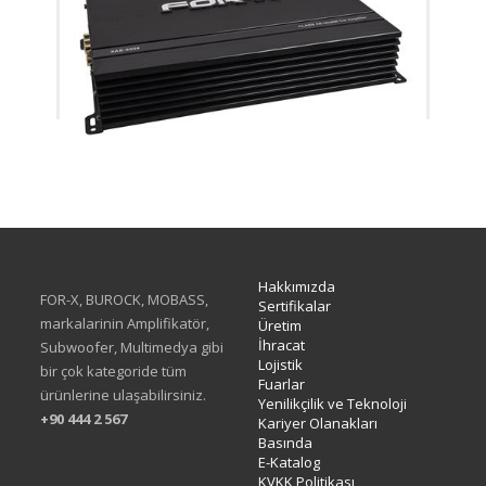
XAE-6004
Hakkımızda
FOR-X, BUROCK, MOBASS,
Sertifikalar
markalarinin Amplifikatör,
Üretim
İhracat
Subwoofer, Multimedya gibi
Lojistik
bir çok kategoride tüm
Fuarlar
ürünlerine ulaşabilirsiniz.
Yenilikçilik ve Teknoloji
+90 444 2 567
Kariyer Olanakları
Basında
E-Katalog
KVKK Politikası