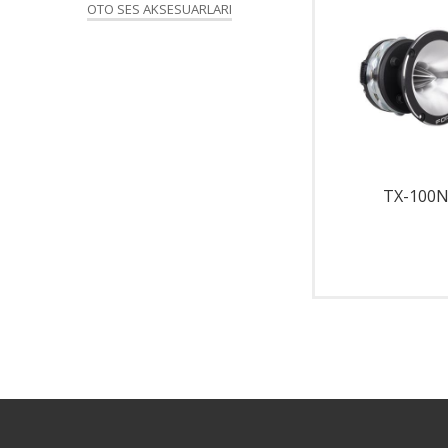
OTO SES AKSESUARLARI
TX-44N
TX-100