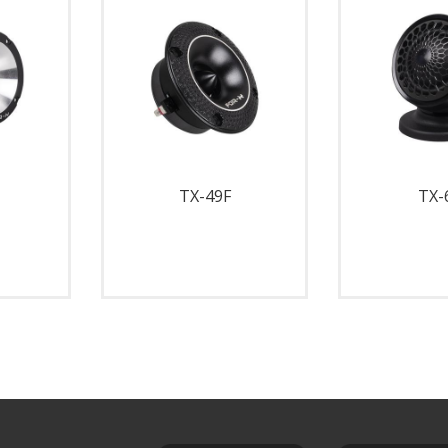
N
TX-49F
TX-