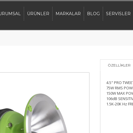
URUMSAL
ÜRÜNLER
MARKALAR
BLOG
SERVİSLER
ÖZELLİKLER
4.5" PRO TWEE
75W RMS POW
150W MAX PO
106dB SENSITI
1.5K-20K Hz F