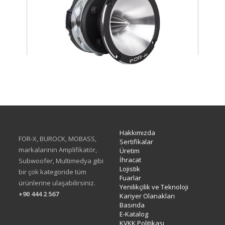
TX-100N
Hakkımızda
FOR-X, BUROCK, MOBASS,
Sertifikalar
markalarinin Amplifikatör,
Üretim
İhracat
Subwoofer, Multimedya gibi
Lojistik
bir çok kategoride tüm
Fuarlar
ürünlerine ulaşabilirsiniz.
Yenilikçilik ve Teknoloji
+90 444 2 567
Kariyer Olanakları
Basında
E-Katalog
KVKK Politikası