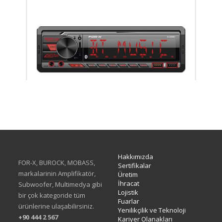
X-608BT
Hakkımızda
FOR-X, BUROCK, MOBASS,
Sertifikalar
markalarinin Amplifikatör,
Üretim
İhracat
Subwoofer, Multimedya gibi
Lojistik
bir çok kategoride tüm
Fuarlar
ürünlerine ulaşabilirsiniz.
Yenilikçilik ve Teknoloji
+90 444 2 567
Kariyer Olanakları