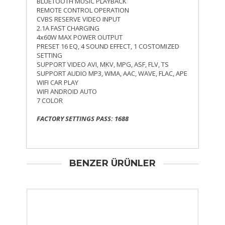
BLUETOOTH MUSIC PLAYBACK
REMOTE CONTROL OPERATION
CVBS RESERVE VIDEO INPUT
2.1A FAST CHARGING
4x60W MAX POWER OUTPUT
PRESET 16 EQ, 4 SOUND EFFECT, 1 COSTOMIZED
SETTING
SUPPORT VIDEO AVI, MKV, MPG, ASF, FLV, TS
SUPPORT AUDIO MP3, WMA, AAC, WAVE, FLAC, APE
WIFI CAR PLAY
WIFI ANDROID AUTO
7 COLOR
FACTORY SETTINGS PASS: 1688
BENZER ÜRÜNLER