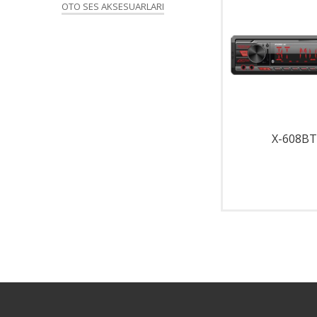
OTO SES AKSESUARLARI
X-280
X-608BT