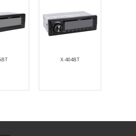
6BT
X-404BT