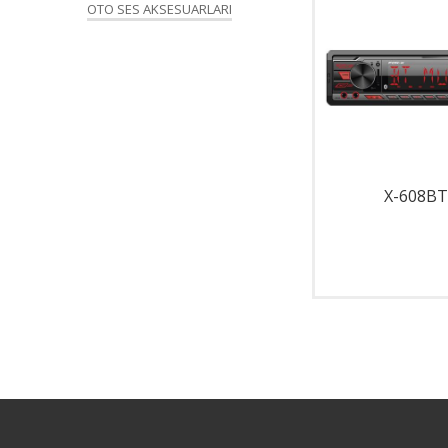
OTO SES AKSESUARLARI
X-280
X-608BT