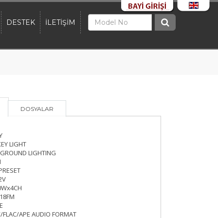
DESTEK
İLETİŞİM
DOSYALAR
Y
EY LIGHT
KGROUND LIGHTING
1
 PRESET
2V
0Wx4CH
 18FM
E
FLAC/APE AUDIO FORMAT