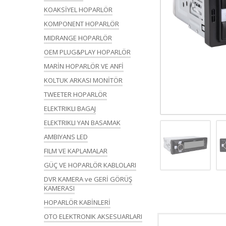
KOAKSİYEL HOPARLÖR
KOMPONENT HOPARLÖR
MIDRANGE HOPARLÖR
OEM PLUG&PLAY HOPARLÖR
MARİN HOPARLÖR VE ANFİ
KOLTUK ARKASI MONİTÖR
TWEETER HOPARLÖR
ELEKTRIKLI BAGAJ
ELEKTRIKLI YAN BASAMAK
AMBIYANS LED
FILM VE KAPLAMALAR
GÜÇ VE HOPARLÖR KABLOLARI
DVR KAMERA ve GERİ GÖRÜŞ
KAMERASI
HOPARLÖR KABİNLERİ
OTO ELEKTRONIK AKSESUARLARI