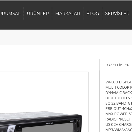
URUMSAL
ÜRÜNLER
MARKALAR
BLOG
SERVİSLER
ÖZELLİKLER
VA-LCD DISPLA
MULTI COLOR K
DYNAMIC BAC
BLUETOOTH 5.
EQ 32 BAND, 8
PRE-OUT 4CHx
MAX POWER 6
RADIO PRESET
USB 2A CHARG
MP3/WMA/AAC/