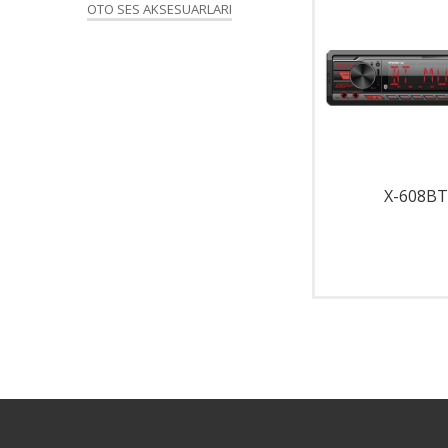
OTO SES AKSESUARLARI
X-280
X-608BT