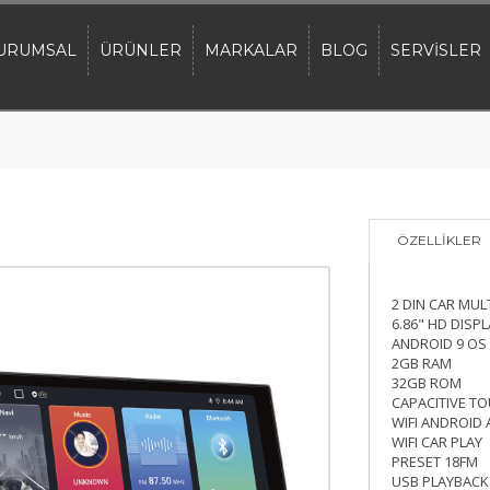
URUMSAL
ÜRÜNLER
MARKALAR
BLOG
SERVİSLER
ÖZELLİKLER
2 DIN CAR MUL
6.86" HD DISPL
ANDROID 9 OS
2GB RAM
32GB ROM
CAPACITIVE T
WIFI ANDROID
WIFI CAR PLAY
PRESET 18FM
USB PLAYBACK