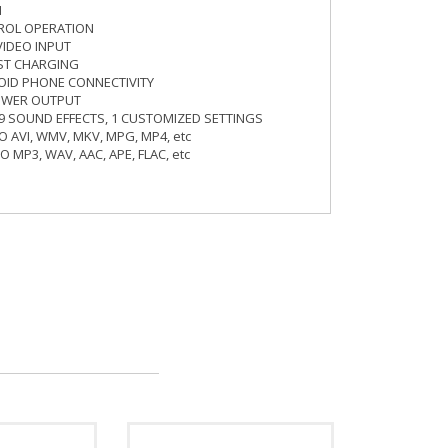
1
ROL OPERATION
VIDEO INPUT
AST CHARGING
OID PHONE CONNECTIVITY
OWER OUTPUT
 9 SOUND EFFECTS, 1 CUSTOMIZED SETTINGS
 AVI, WMV, MKV, MPG, MP4, etc
 MP3, WAV, AAC, APE, FLAC, etc