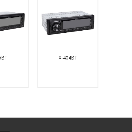
6BT
X-404BT