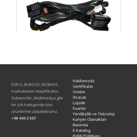
XH-05F
Hakkımızda
FOR-X, BUROCK, MOBASS,
Sertifikalar
markalarinin Amplifikatör,
Üretim
İhracat
Subwoofer, Multimedya gibi
Lojistik
bir çok kategoride tüm
Fuarlar
ürünlerine ulaşabilirsiniz.
Yenilikçilik ve Teknoloji
+90 444 2 567
Kariyer Olanakları
Basında
E-Katalog
KVKK Politikası