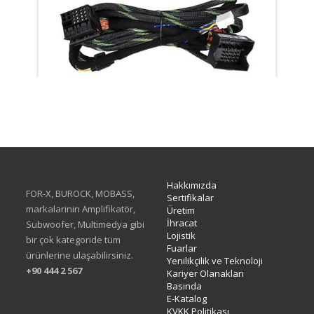
XH-05F
Hakkımızda
FOR-X, BUROCK, MOBASS,
Sertifikalar
markalarinin Amplifikatör,
Üretim
İhracat
Subwoofer, Multimedya gibi
Lojistik
bir çok kategoride tüm
Fuarlar
ürünlerine ulaşabilirsiniz.
Yenilikçilik ve Teknoloji
+90 444 2 567
Kariyer Olanakları
Basında
E-Katalog
KVKK Politikası