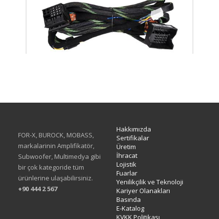
XH-05F
Hakkımızda
FOR-X, BUROCK, MOBASS,
Sertifikalar
markalarinin Amplifikatör,
Üretim
İhracat
Subwoofer, Multimedya gibi
Lojistik
bir çok kategoride tüm
Fuarlar
ürünlerine ulaşabilirsiniz.
Yenilikçilik ve Teknoloji
+90 444 2 567
Kariyer Olanakları
Basında
E-Katalog
KVKK Politikası