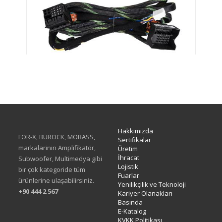
XH-05F
Hakkımızda
FOR-X, BUROCK, MOBASS,
Sertifikalar
markalarinin Amplifikatör,
Üretim
İhracat
Subwoofer, Multimedya gibi
Lojistik
bir çok kategoride tüm
Fuarlar
ürünlerine ulaşabilirsiniz.
Yenilikçilik ve Teknoloji
+90 444 2 567
Kariyer Olanakları
Basında
E-Katalog
KVKK Politikası