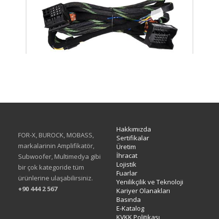
XH-05F
Hakkımızda
FOR-X, BUROCK, MOBASS,
Sertifikalar
markalarinin Amplifikatör,
Üretim
İhracat
Subwoofer, Multimedya gibi
Lojistik
bir çok kategoride tüm
Fuarlar
ürünlerine ulaşabilirsiniz.
Yenilikçilik ve Teknoloji
+90 444 2 567
Kariyer Olanakları
Basında
E-Katalog
KVKK Politikası